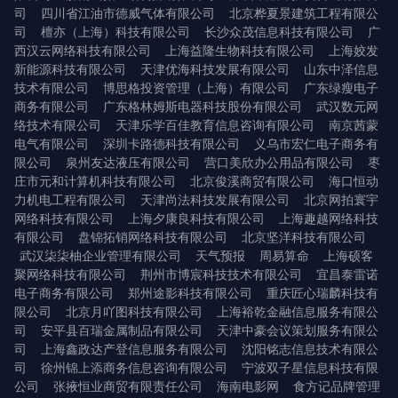
司
四川省江油市德威气体有限公司
北京桦夏景建筑工程有限公
司
檀亦（上海）科技有限公司
长沙众茂信息科技有限公司
广
西汉云网络科技有限公司
上海益隆生物科技有限公司
上海姣发
新能源科技有限公司
天津优海科技发展有限公司
山东中泽信息
技术有限公司
博思格投资管理（上海）有限公司
广东绿瘦电子
商务有限公司
广东格林姆斯电器科技股份有限公司
武汉数元网
络技术有限公司
天津乐学百佳教育信息咨询有限公司
南京茜蒙
电气有限公司
深圳卡路德科技有限公司
义乌市宏仁电子商务有
限公司
泉州友达液压有限公司
营口美欣办公用品有限公司
枣
庄市元和计算机科技有限公司
北京俊溪商贸有限公司
海口恒动
力机电工程有限公司
天津尚法科技发展有限公司
北京网拍寰宇
网络科技有限公司
上海夕康良科技有限公司
上海趣越网络科技
有限公司
盘锦拓销网络科技有限公司
北京坚洋科技有限公司
武汉柒柒柚企业管理有限公司
天气预报
周易算命
上海硕客
聚网络科技有限公司
荆州市博宸科技技术有限公司
宜昌泰雷诺
电子商务有限公司
郑州途影科技有限公司
重庆匠心瑞麟科技有
限公司
北京月吖图科技有限公司
上海裕乾金融信息服务有限公
司
安平县百瑞金属制品有限公司
天津中豪会议策划服务有限公
司
上海鑫政达产登信息服务有限公司
沈阳铭志信息技术有限公
司
徐州锦上添商务信息咨询有限公司
宁波双子星信息科技有限
公司
张掖恒业商贸有限责任公司
海南电影网
食方记品牌管理