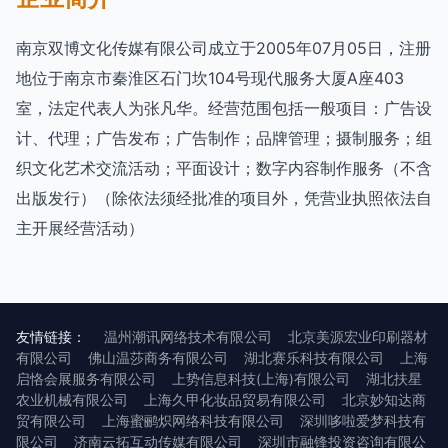
南京双博文化传媒有限公司成立于2005年07月05日，注册
地位于南京市秦淮区石门坎104号现代服务大厦A座403
室，法定代表人为张凡华。经营范围包括一般项目：广告设
计、代理；广告发布；广告制作；品牌管理；摄制服务；组
织文化艺术交流活动；平面设计；数字内容制作服务（不含
出版发行）（除依法须经批准的项目外，凭营业执照依法自
主开展经营活动）
友情链接：
温州潮讯网络技术有限公司
北京美源宏业印刷器材
有限公司
佛山温莎商务有限公司
湖北赛乐科技有限公司
上海
启恪会展服务有限公司
上势信息科技(上海)有限公司
湖北扶星
农业机械有限公司
上海久甲化妆品贸易有限公司
北京妙知达商
贸有限公司
上海蜜鹂炽网络科技有限公司
深圳哆啦爱梦科技有
限公司
济南云拓互动传媒有限公司
深圳市融锋投资咨询有限公