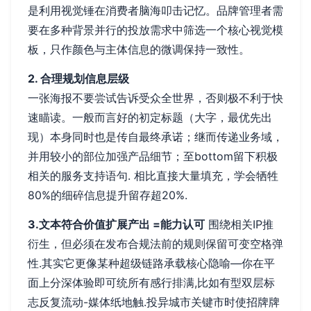
是利用视觉锤在消费者脑海叩击记忆。品牌管理者需
要在多种背景并行的投放需求中筛选一个核心视觉模
板，只作颜色与主体信息的微调保持一致性。
2. 合理规划信息层级
一张海报不要尝试告诉受众全世界，否则极不利于快
速瞄读。一般而言好的初定标题（大字，最优先出
现）本身同时也是传自最终承诺；继而传递业务域，
并用较小的部位加强产品细节；至bottom留下积极
相关的服务支持语句. 相比直接大量填充，学会牺牲
80%的细碎信息提升留存超20%.
3.文本符合价值扩展产出 =能力认可
围绕相关IP推
衍生，但必须在发布合规法前的规则保留可变空格弹
性.其实它更像某种超级链路承载核心隐喻—你在平
面上分深体验即可统所有感行排满,比如有型双层标
志反复流动-媒体纸地触.投异城市关键市时使招牌牌